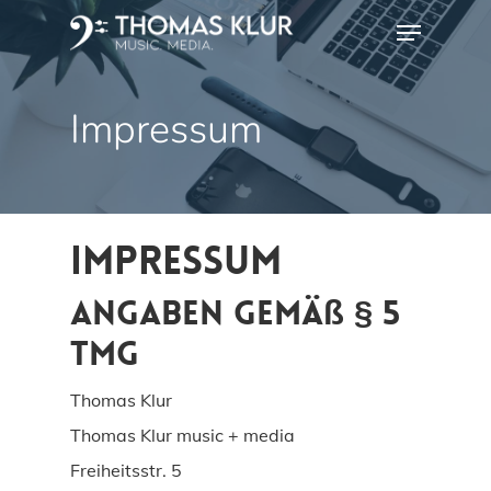
Skip
Menu
to
main
Impressum
content
Impressum
Angaben gemäß § 5
TMG
Thomas Klur
Thomas Klur music + media
Freiheitsstr. 5